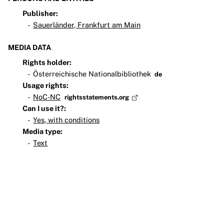
Publisher:
Sauerländer, Frankfurt am Main
MEDIA DATA
Rights holder:
Österreichische Nationalbibliothek
de
Usage rights:
NoC-NC
rightsstatements.org
Can I use it?:
Yes, with conditions
Media type:
Text
Participate
Legal Notice
Privacy policy
Media