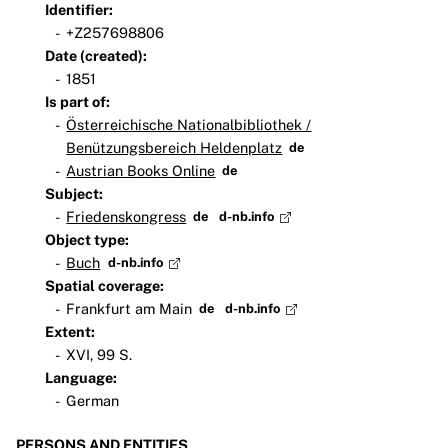
Identifier:
+Z257698806
Date (created):
1851
Is part of:
Österreichische Nationalbibliothek /
Benützungsbereich Heldenplatz
de
Austrian Books Online
de
Subject:
Friedenskongress
de
d-nb.info
Object type:
Buch
d-nb.info
Spatial coverage:
Frankfurt am Main
de
d-nb.info
Extent:
XVI, 99 S.
Language:
German
PERSONS AND ENTITIES