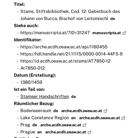
Titel:
Stams, Stiftsbibliothek, Cod. 12: Gebetbuch des
Johann von Bucca, Bischof von Leitomischl
de
Siehe auch:
https://manuscripta.at/?ID=31247
manuscripta.at
Identifikator:
https://arche.acdh.oeaw.ac.at/api/1160455
https://hdl.handle.net/21.11115/0000-0014-44F5-9
https://id.acdh.oeaw.ac.at/stams/AT7850-12
At7850-012
Datum (Erstellung):
1380/1459
Ist ein Teil von:
Stamser Handschriften
de
Räumlicher Bezug:
Bodenseeraum
de
arche.acdh.oeaw.ac.at
Lake Constance Region
en
arche.acdh.oeaw.ac.at
Prag
de
arche.acdh.oeaw.ac.at
Prague
en
arche.acdh.oeaw.ac.at