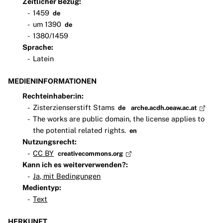
Zeitlicher Bezug:
1459
de
um 1390
de
1380/1459
Sprache:
Latein
MEDIENINFORMATIONEN
Rechteinhaber:in:
Zisterzienserstift Stams
de
arche.acdh.oeaw.ac.at
The works are public domain, the license applies to
the potential related rights.
en
Nutzungsrecht:
CC BY
creativecommons.org
Kann ich es weiterverwenden?:
Ja, mit Bedingungen
Medientyp:
Text
HERKUNFT