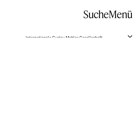
Suche
Menü
Internationale Gustav Mahler Gesellschaft
Berliner Philharmonisches Orchester
1895/96, 2. Orchester-Concert
[Erstaufführung der viersätzigen
Fassung von Mahlers Erster
Symphonie und Uraufführung der
Orchesterfassung der Lieder eines
fahrenden Gesellen]
Zum Original
BESCHREIBUNG