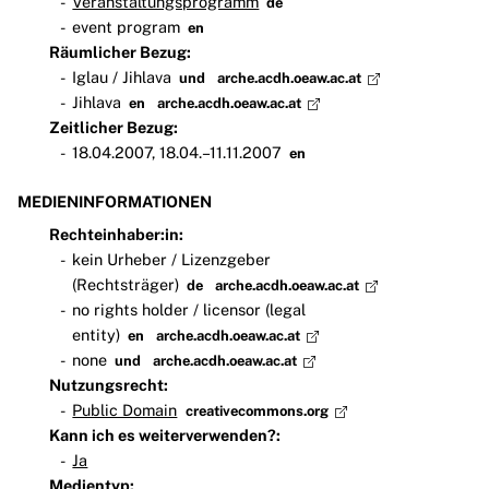
Veranstaltungsprogramm
de
event program
en
Räumlicher Bezug:
Iglau / Jihlava
und
arche.acdh.oeaw.ac.at
Jihlava
en
arche.acdh.oeaw.ac.at
Zeitlicher Bezug:
18.04.2007, 18.04.–11.11.2007
en
MEDIENINFORMATIONEN
Rechteinhaber:in:
kein Urheber / Lizenzgeber
(Rechtsträger)
de
arche.acdh.oeaw.ac.at
no rights holder / licensor (legal
entity)
en
arche.acdh.oeaw.ac.at
none
und
arche.acdh.oeaw.ac.at
Nutzungsrecht:
Public Domain
creativecommons.org
Kann ich es weiterverwenden?:
Ja
Medientyp: