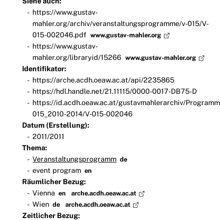
Siehe auch:
https://www.gustav-
mahler.org/archiv/veranstaltungsprogramme/v-015/V-
015-002046.pdf
www.gustav-mahler.org
https://www.gustav-
mahler.org/libraryid/15266
www.gustav-mahler.org
Identifikator:
https://arche.acdh.oeaw.ac.at/api/2235865
https://hdl.handle.net/21.11115/0000-0017-DB75-D
https://id.acdh.oeaw.ac.at/gustavmahlerarchiv/Programm
015_2010-2014/V-015-002046
Datum (Erstellung):
2011/2011
Thema:
Veranstaltungsprogramm
de
event program
en
Räumlicher Bezug:
Vienna
en
arche.acdh.oeaw.ac.at
Wien
de
arche.acdh.oeaw.ac.at
Zeitlicher Bezug: