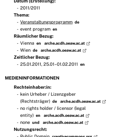
Datum (Erstellung):
2011/2011
Thema:
Veranstaltungsprogramm
de
event program
en
Räumlicher Bezug:
Vienna
en
arche.acdh.oeaw.ac.at
Wien
de
arche.acdh.oeaw.ac.at
Zeitlicher Bezug:
25.01.2011, 25.01–01.02.2011
en
MEDIENINFORMATIONEN
Rechteinhaber:in:
kein Urheber / Lizenzgeber
(Rechtsträger)
de
arche.acdh.oeaw.ac.at
no rights holder / licensor (legal
entity)
en
arche.acdh.oeaw.ac.at
none
und
arche.acdh.oeaw.ac.at
Nutzungsrecht:
Public Domain
creativecommons.org