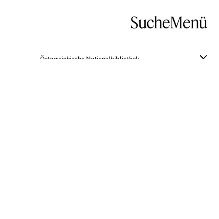
Suche
Menü
Österreichische Nationalbibliothek
Johann Joachim Winckelmann's
Geschichte der Kunst des Alterthums.
nebst einer Auswahl seiner kleineren
Schriften. mit einer Biographie
Winckelamnn's und einer Einleitung
versehen von Julius Lessing
Zum Original
BESCHREIBUNG
Zweite Auflage
de