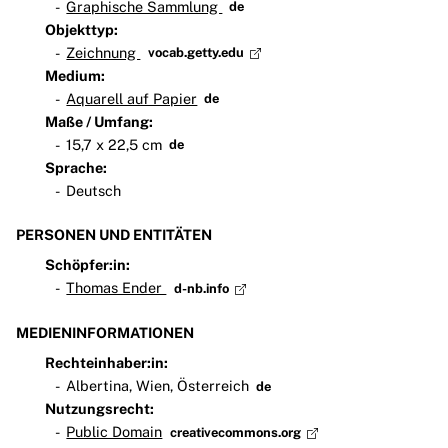
Graphische Sammlung
de
Objekttyp:
Zeichnung
vocab.getty.edu
Medium:
Aquarell auf Papier
de
Maße / Umfang:
15,7 x 22,5 cm
de
Sprache:
Deutsch
PERSONEN UND ENTITÄTEN
Schöpfer:in:
Thomas Ender
d-nb.info
MEDIENINFORMATIONEN
Rechteinhaber:in:
Albertina, Wien, Österreich
de
Nutzungsrecht:
Public Domain
creativecommons.org