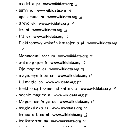
madeira
pt
www.wikidata.org
lemn
ro
www.wikidata.org
древесина
ru
www.wikidata.org
drevo
sk
www.wikidata.org
les
sl
www.wikidata.org
trä
sv
www.wikidata.org
Elektronowy wskaźnik strojenia
pl
www.wikidata.org
Магический глаз
ru
www.wikidata.org
œil magique
fr
www.wikidata.org
Ojo mágico
es
www.wikidata.org
magic eye tube
en
www.wikidata.org
Ull màgic
ca
www.wikidata.org
Elektronoptiskais indikators
lv
www.wikidata.org
occhio magico
it
www.wikidata.org
Magisches Auge
de
www.wikidata.org
magické oko
cs
www.wikidata.org
Indicatorbuis
nl
www.wikidata.org
Indikatorrør
da
www.wikidata.org