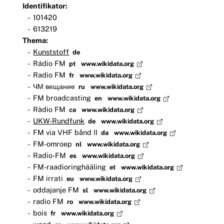
Identifikator:
101420
613219
Thema:
Kunststoff
de
Rádio FM
pt
www.wikidata.org
Radio FM
fr
www.wikidata.org
ЧМ вещание
ru
www.wikidata.org
FM broadcasting
en
www.wikidata.org
Ràdio FM
ca
www.wikidata.org
UKW-Rundfunk
de
www.wikidata.org
FM via VHF bånd II
da
www.wikidata.org
FM-omroep
nl
www.wikidata.org
Radio-FM
es
www.wikidata.org
FM-raadioringhääling
et
www.wikidata.org
FM irrati
eu
www.wikidata.org
oddajanje FM
sl
www.wikidata.org
radio FM
ro
www.wikidata.org
bois
fr
www.wikidata.org