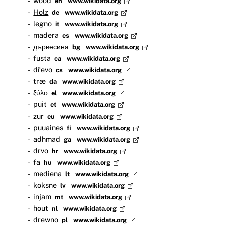
wood
en
www.wikidata.org
Holz
de
www.wikidata.org
legno
it
www.wikidata.org
madera
es
www.wikidata.org
дървесина
bg
www.wikidata.org
fusta
ca
www.wikidata.org
dřevo
cs
www.wikidata.org
træ
da
www.wikidata.org
ξύλο
el
www.wikidata.org
puit
et
www.wikidata.org
zur
eu
www.wikidata.org
puuaines
fi
www.wikidata.org
adhmad
ga
www.wikidata.org
drvo
hr
www.wikidata.org
fa
hu
www.wikidata.org
mediena
lt
www.wikidata.org
koksne
lv
www.wikidata.org
injam
mt
www.wikidata.org
hout
nl
www.wikidata.org
drewno
pl
www.wikidata.org