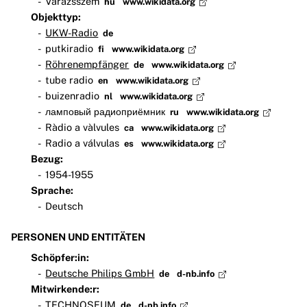
Varázsszem
hu
www.wikidata.org
Objekttyp:
UKW-Radio
de
putkiradio
fi
www.wikidata.org
Röhrenempfänger
de
www.wikidata.org
tube radio
en
www.wikidata.org
buizenradio
nl
www.wikidata.org
ламповый радиоприёмник
ru
www.wikidata.org
Ràdio a vàlvules
ca
www.wikidata.org
Radio a válvulas
es
www.wikidata.org
Bezug:
1954-1955
Sprache:
Deutsch
PERSONEN UND ENTITÄTEN
Schöpfer:in:
Deutsche Philips GmbH
de
d-nb.info
Mitwirkende:r:
TECHNOSEUM
de
d-nb.info