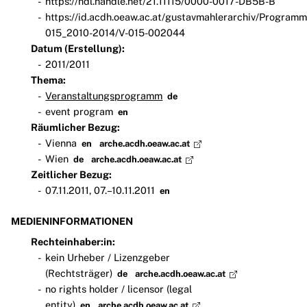
https://hdl.handle.net/21.11115/0000-0017-DB5B-B
https://id.acdh.oeaw.ac.at/gustavmahlerarchiv/Programm
015_2010-2014/V-015-002044
Datum (Erstellung):
2011/2011
Thema:
Veranstaltungsprogramm
de
event program
en
Räumlicher Bezug:
Vienna
en
arche.acdh.oeaw.ac.at
Wien
de
arche.acdh.oeaw.ac.at
Zeitlicher Bezug:
07.11.2011, 07.–10.11.2011
en
MEDIENINFORMATIONEN
Rechteinhaber:in:
kein Urheber / Lizenzgeber
(Rechtsträger)
de
arche.acdh.oeaw.ac.at
no rights holder / licensor (legal
entity)
en
arche.acdh.oeaw.ac.at