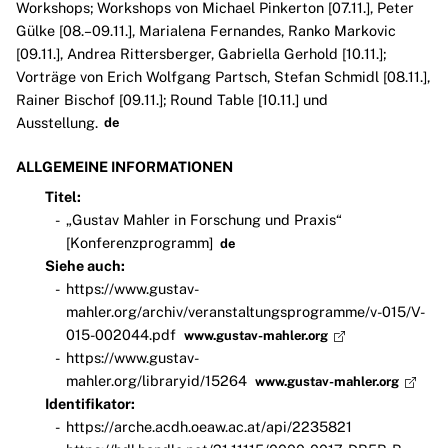
Workshops; Workshops von Michael Pinkerton [07.11.], Peter
Gülke [08.–09.11.], Marialena Fernandes, Ranko Markovic
[09.11.], Andrea Rittersberger, Gabriella Gerhold [10.11.];
Vorträge von Erich Wolfgang Partsch, Stefan Schmidl [08.11.],
Rainer Bischof [09.11.]; Round Table [10.11.] und
Ausstellung.
de
ALLGEMEINE INFORMATIONEN
Titel:
„Gustav Mahler in Forschung und Praxis“
[Konferenzprogramm]
de
Siehe auch:
https://www.gustav-
mahler.org/archiv/veranstaltungsprogramme/v-015/V-
015-002044.pdf
www.gustav-mahler.org
https://www.gustav-
mahler.org/libraryid/15264
www.gustav-mahler.org
Identifikator:
https://arche.acdh.oeaw.ac.at/api/2235821