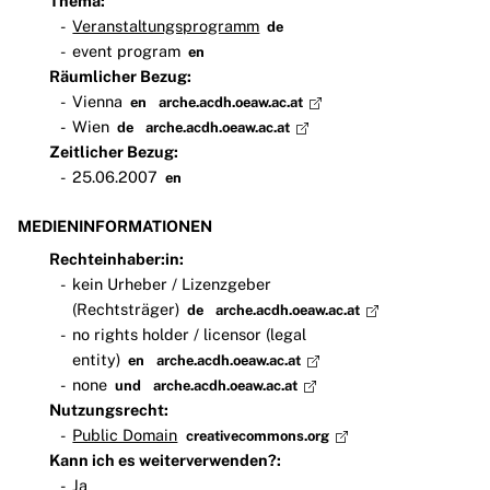
Thema:
Veranstaltungsprogramm
de
event program
en
Räumlicher Bezug:
Vienna
en
arche.acdh.oeaw.ac.at
Wien
de
arche.acdh.oeaw.ac.at
Zeitlicher Bezug:
25.06.2007
en
MEDIENINFORMATIONEN
Rechteinhaber:in:
kein Urheber / Lizenzgeber
(Rechtsträger)
de
arche.acdh.oeaw.ac.at
no rights holder / licensor (legal
entity)
en
arche.acdh.oeaw.ac.at
none
und
arche.acdh.oeaw.ac.at
Nutzungsrecht:
Public Domain
creativecommons.org
Kann ich es weiterverwenden?:
Ja