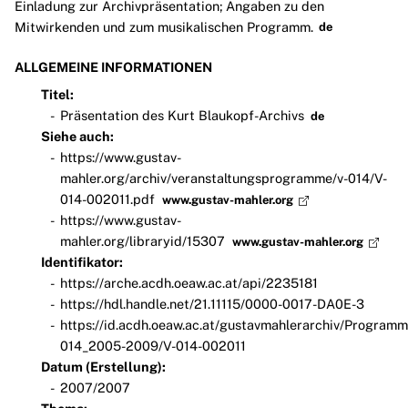
Einladung zur Archivpräsentation; Angaben zu den
Mitwirkenden und zum musikalischen Programm.
de
ALLGEMEINE INFORMATIONEN
Titel:
Präsentation des Kurt Blaukopf-Archivs
de
Siehe auch:
https://www.gustav-
mahler.org/archiv/veranstaltungsprogramme/v-014/V-
014-002011.pdf
www.gustav-mahler.org
https://www.gustav-
mahler.org/libraryid/15307
www.gustav-mahler.org
Identifikator:
https://arche.acdh.oeaw.ac.at/api/2235181
https://hdl.handle.net/21.11115/0000-0017-DA0E-3
https://id.acdh.oeaw.ac.at/gustavmahlerarchiv/Programm
014_2005-2009/V-014-002011
Datum (Erstellung):
2007/2007