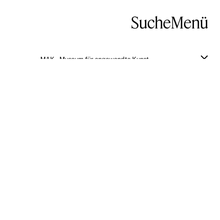
Suche
Menü
MAK – Museum für angewandte Kunst
Porzellanfigur
Zum Original
ALLGEMEINE INFORMATIONEN
Titel:
Porzellanfigur
de
Identifikator:
LI 21848
178958
Ist ein Teil von: