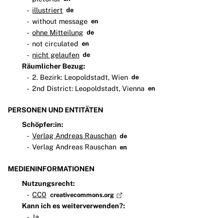
illustriert
de
without message
en
ohne Mitteilung
de
not circulated
en
nicht gelaufen
de
Räumlicher Bezug:
2. Bezirk: Leopoldstadt, Wien
de
2nd District: Leopoldstadt, Vienna
en
PERSONEN UND ENTITÄTEN
Schöpfer:in:
Verlag Andreas Rauschan
de
Verlag Andreas Rauschan
en
MEDIENINFORMATIONEN
Nutzungsrecht:
CC0
creativecommons.org
Kann ich es weiterverwenden?:
Ja