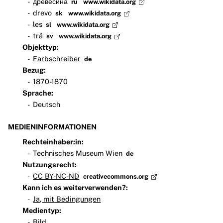
древесина
ru
www.wikidata.org
drevo
sk
www.wikidata.org
les
sl
www.wikidata.org
trä
sv
www.wikidata.org
Objekttyp:
Farbschreiber
de
Bezug:
1870-1870
Sprache:
Deutsch
MEDIENINFORMATIONEN
Rechteinhaber:in:
Technisches Museum Wien
de
Nutzungsrecht:
CC BY-NC-ND
creativecommons.org
Kann ich es weiterverwenden?:
Ja, mit Bedingungen
Medientyp:
Bild