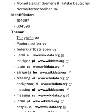
Morsetelegraf Siemens & Halske Deutscher
Normalfarbschreiber
de
Identifikator:
104697
604596
Thema:
Telegrafie
de
Papierstreifen
de
federkraftbetrieben
de
Letoi
eu
www.wikidata.org
mosiądz
pl
www.wikidata.org
latón
es
www.wikidata.org
sárgaréz
hu
www.wikidata.org
Messing
et
www.wikidata.org
ορείχαλκος
el
www.wikidata.org
messing
nl
www.wikidata.org
mässing
sv
www.wikidata.org
latão
pt
www.wikidata.org
латунь
ru
www.wikidata.org