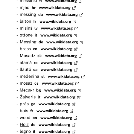
messinki
fi
www.wikidata.org
mjed
hr
www.wikidata.org
messing
da
www.wikidata.org
laiton
fr
www.wikidata.org
misiņš
lv
www.wikidata.org
ottone
it
www.wikidata.org
Messing
de
www.wikidata.org
brass
en
www.wikidata.org
Mosadz
sk
www.wikidata.org
alamă
ro
www.wikidata.org
llautó
ca
www.wikidata.org
medenina
sl
www.wikidata.org
mosaz
cs
www.wikidata.org
Месинг
bg
www.wikidata.org
Žalvaris
lt
www.wikidata.org
prás
ga
www.wikidata.org
bois
fr
www.wikidata.org
wood
en
www.wikidata.org
Holz
de
www.wikidata.org
legno
it
www.wikidata.org