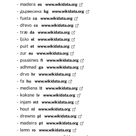
madera
es
www.wikidata.org
дървесина
bg
www.wikidata.org
fusta
ca
www.wikidata.org
dřevo
cs
www.wikidata.org
træ
da
www.wikidata.org
ξύλο
el
www.wikidata.org
puit
et
www.wikidata.org
zur
eu
www.wikidata.org
puuaines
fi
www.wikidata.org
adhmad
ga
www.wikidata.org
drvo
hr
www.wikidata.org
fa
hu
www.wikidata.org
mediena
lt
www.wikidata.org
koksne
lv
www.wikidata.org
injam
mt
www.wikidata.org
hout
nl
www.wikidata.org
drewno
pl
www.wikidata.org
madeira
pt
www.wikidata.org
lemn
ro
www.wikidata.org