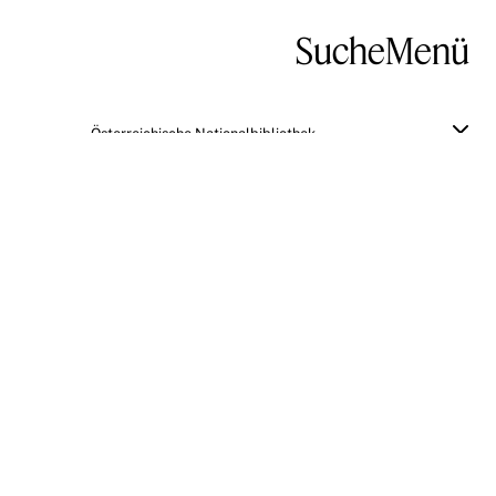
Suche
Menü
Österreichische Nationalbibliothek
Venezia. beschrieben von Henry Perl ;
mit Original-Zeichnungen von Ettore
Tito, Tony Grubhofer, Luigi Cima [und
weitere] ; herausgegeben von Emil M.
Engel
Zum Original
ALLGEMEINE INFORMATIONEN
Titel:
Venezia. beschrieben von Henry Perl ; mit