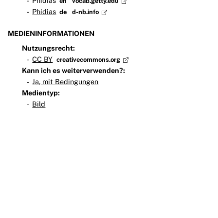
Phidias
en
vocab.getty.edu
Phidias
de
d-nb.info
MEDIENINFORMATIONEN
Nutzungsrecht:
CC BY
creativecommons.org
Kann ich es weiterverwenden?:
Ja, mit Bedingungen
Medientyp:
Bild
Teilnehmen
Impressum
Datenschutz
Presse