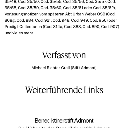
35/48
,
Cod. 35/50
,
Cod. 35/55
,
Cod. 35/56
,
Cod. 35/57
,
Cod.
35/58
,
Cod. 35/59
,
Cod. 35/60
,
Cod. 35/61
oder
Cod. 35/62
),
Vorlesungsnotizen vom späteren Abt Urban Weber OSB (
Cod.
808g
,
Cod. 884
,
Cod. 921
,
Cod. 948
,
Cod. 949
,
Cod. 950
) oder
Predigt-Collectanea (
Cod. 314a
,
Cod. 888
,
Cod. 890
,
Cod. 907
)
und vieles mehr.
Verfasst von
Michael Richter-Grall (Stift Admont)
Weiterführende Links
Benediktinerstift Admont