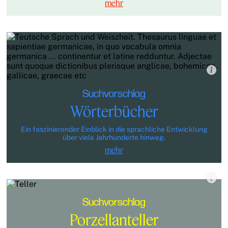
mehr
Suchvorschlag
Wörterbücher
Ein faszinierender Einblick in die sprachliche Entwicklung
über viele Jahrhunderte hinweg.
mehr
Suchvorschlag
Porzellanteller