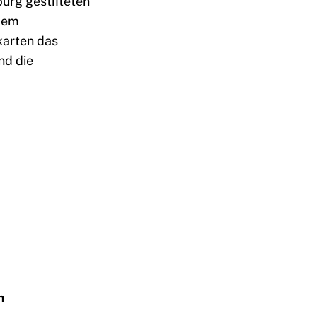
urg gestifteten
 dem
karten das
nd die
h