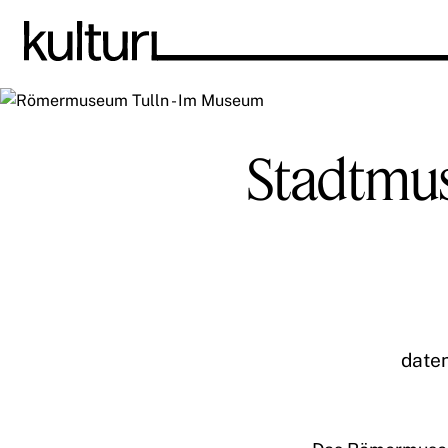
Stadtm
date