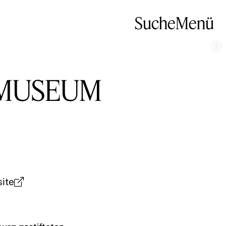
Suche
Menü
RMUSEUM
ite