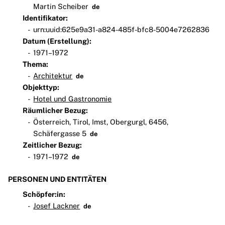
Martin Scheiber
de
Identifikator:
urn:uuid:625e9a31-a824-485f-bfc8-5004e7262836
Datum (Erstellung):
1971–1972
Thema:
Architektur
de
Objekttyp:
Hotel und Gastronomie
Räumlicher Bezug:
Österreich, Tirol, Imst, Obergurgl, 6456,
Schäfergasse 5
de
Zeitlicher Bezug:
1971–1972
de
PERSONEN UND ENTITÄTEN
Schöpfer:in:
Josef Lackner
de