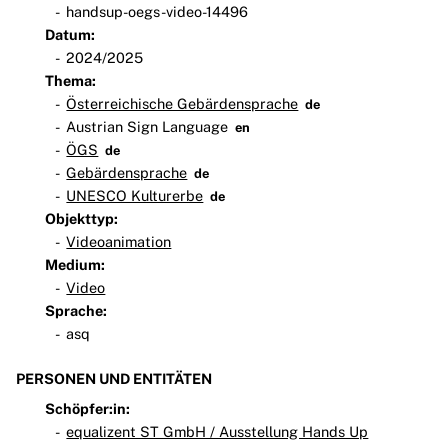
handsup-oegs-video-14496
Datum:
2024/2025
Thema:
Österreichische Gebärdensprache
de
Austrian Sign Language
en
ÖGS
de
Gebärdensprache
de
UNESCO Kulturerbe
de
Objekttyp:
Videoanimation
Medium:
Video
Sprache:
asq
PERSONEN UND ENTITÄTEN
Schöpfer:in:
equalizent ST GmbH / Ausstellung Hands Up