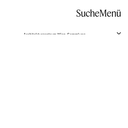
Suche
Menü
Architekturzentrum Wien, Sammlung
Adolf Krischanitz, Oskar Putz: Haus
W. in Pötzleinsdorf
Zum Original
BESCHREIBUNG
Adolf Krischanitz, Oskar Putz: Haus W. in
Pötzleinsdorf, Wien, 1989–1990
de
ALLGEMEINE INFORMATIONEN
Titel: