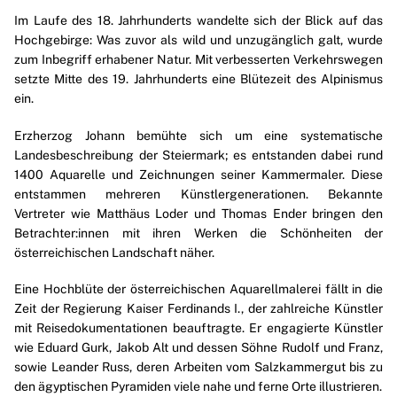
Im Laufe des 18. Jahrhunderts wandelte sich der Blick auf das
Hochgebirge: Was zuvor als wild und unzugänglich galt, wurde
zum Inbegriff erhabener Natur
. Mit verbesserten Verkehrswegen
setzte Mitte des 19. Jahrhunderts eine Blütezeit des Alpinismus
ein.
Erzherzog Johann
bemühte sich um eine systematische
Landesbeschreibung der Steiermark; es entstanden dabei rund
1400 Aquarelle und Zeichnungen seiner Kammermaler. Diese
entstammen mehreren Künstlergenerationen. Bekannte
Vertreter wie
Matthäus Loder
und
Thomas Ender
bringen den
Betrachter:innen mit ihren Werken die Schönheiten der
österreichischen Landschaft näher.
Eine Hochblüte der österreichischen Aquarellmalerei fällt in die
Zeit der Regierung
Kaiser Ferdinands I.
, der zahlreiche Künstler
mit Reisedokumentationen beauftragte. Er engagierte Künstler
wie
Eduard Gurk
,
Jakob Alt
und dessen Söhne
Rudolf
und
Franz
,
sowie
Leander Russ
, deren Arbeiten vom Salzkammergut bis zu
den ägyptischen Pyramiden viele nahe und ferne Orte illustrieren.