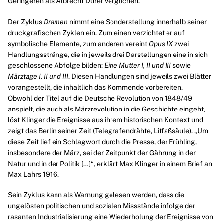
Geringeren als
Albrecht Dürer
verglichen.
Der Zyklus
Dramen
nimmt eine Sonderstellung innerhalb seiner
druckgrafischen Zyklen ein. Zum einen verzichtet er auf
symbolische Elemente, zum anderen vereint
Opus IX
zwei
Handlungsstränge, die in jeweils drei Darstellungen eine in sich
geschlossene Abfolge bilden:
Eine Mutter I, II und III
sowie
Märztage I, II und III
. Diesen Handlungen sind jeweils zwei Blätter
vorangestellt, die inhaltlich das Kommende vorbereiten.
Obwohl der Titel auf die Deutsche Revolution von 1848/49
anspielt, die auch als Märzrevolution in die Geschichte eingeht,
löst Klinger die Ereignisse aus ihrem historischen Kontext und
zeigt das Berlin seiner Zeit (Telegrafendrähte, Litfaßsäule). „Um
diese Zeit lief ein Schlagwort durch die Presse, der Frühling,
insbesondere der März, sei der Zeitpunkt der Gährung in der
Natur und in der Politik […]“, erklärt Max Klinger in einem Brief an
Max Lahrs 1916.
Sein Zyklus kann als Warnung gelesen werden, dass die
ungelösten politischen und sozialen Missstände infolge der
rasanten Industrialisierung eine Wiederholung der Ereignisse von