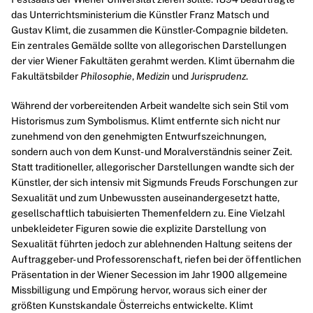
das Unterrichtsministerium die Künstler
Franz Matsch
und
Gustav Klimt, die zusammen die Künstler-Compagnie bildeten.
Ein zentrales Gemälde sollte von allegorischen Darstellungen
der vier Wiener Fakultäten gerahmt werden. Klimt übernahm die
Fakultätsbilder
Philosophie
,
Medizin
und
Jurisprudenz
.
Während der vorbereitenden Arbeit wandelte sich sein Stil vom
Historismus zum Symbolismus. Klimt entfernte sich nicht nur
zunehmend von den genehmigten Entwurfszeichnungen,
sondern auch von dem Kunst- und Moralverständnis seiner Zeit.
Statt traditioneller, allegorischer Darstellungen wandte sich der
Künstler, der sich intensiv mit
Sigmunds Freuds
Forschungen zur
Sexualität und zum Unbewussten auseinandergesetzt hatte,
gesellschaftlich tabuisierten Themenfeldern zu. Eine Vielzahl
unbekleideter Figuren sowie die explizite Darstellung von
Sexualität führten jedoch zur ablehnenden Haltung seitens der
Auftraggeber- und Professorenschaft, riefen bei der öffentlichen
Präsentation in der Wiener Secession im Jahr 1900 allgemeine
Missbilligung und Empörung hervor, woraus sich einer der
größten Kunstskandale Österreichs entwickelte. Klimt