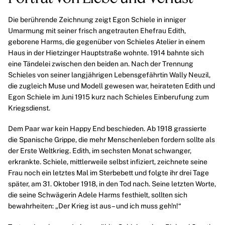
Die berührende Zeichnung zeigt
Egon Schiele
in inniger
Umarmung mit seiner frisch angetrauten Ehefrau
Edith
,
geborene Harms, die gegenüber von Schieles Atelier in einem
Haus in der Hietzinger Hauptstraße wohnte. 1914 bahnte sich
eine Tändelei zwischen den beiden an. Nach der Trennung
Schieles von seiner langjährigen Lebensgefährtin Wally Neuzil,
die zugleich Muse und Modell gewesen war, heirateten Edith und
Egon Schiele im Juni 1915 kurz nach Schieles Einberufung zum
Kriegsdienst.
Dem Paar war kein Happy End beschieden. Ab 1918 grassierte
die Spanische Grippe, die mehr Menschenleben fordern sollte als
der Erste Weltkrieg. Edith, im sechsten Monat schwanger,
erkrankte. Schiele, mittlerweile selbst infiziert, zeichnete seine
Frau noch ein letztes Mal im Sterbebett und folgte ihr drei Tage
später, am 31. Oktober 1918, in den Tod nach. Seine letzten Worte,
die seine Schwägerin
Adele Harms
festhielt, sollten sich
bewahrheiten: „Der Krieg ist aus – und ich muss geh'n!“