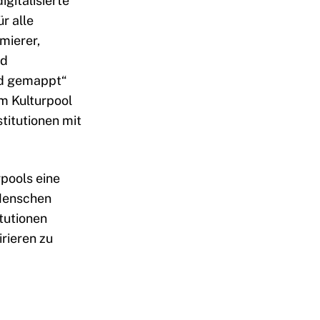
igitalisierte
r alle
mierer,
nd
und gemappt“
m Kulturpool
titutionen mit
pools eine
Menschen
itutionen
rieren zu