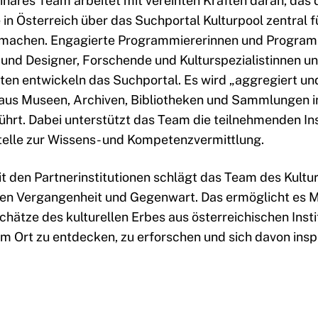
linäres Team arbeitet mit vereinten Kräften daran, das d
 in Österreich über das Suchportal Kulturpool zentral fü
 machen. Engagierte Programmiererinnen und Program
und Designer, Forschende und Kulturspezialistinnen u
sten entwickeln das Suchportal. Es wird „aggregiert 
 aus Museen, Archiven, Bibliotheken und Sammlungen i
rt. Dabei unterstützt das Team die teilnehmenden Ins
telle zur Wissens- und Kompetenzvermittlung
.
 den Partnerinstitutionen schlägt das Team des Kultur
en Vergangenheit und Gegenwart. Das ermöglicht es 
Schätze des kulturellen Erbes aus österreichischen Inst
em Ort zu entdecken, zu erforschen und sich davon inspi