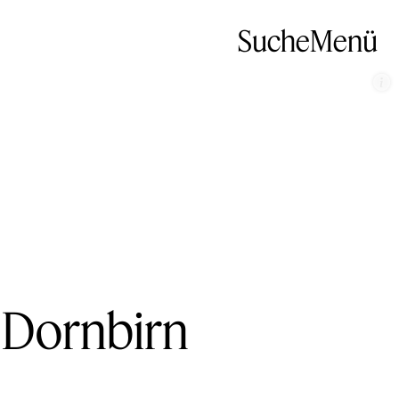
Suche
Menü
u Dornbirn