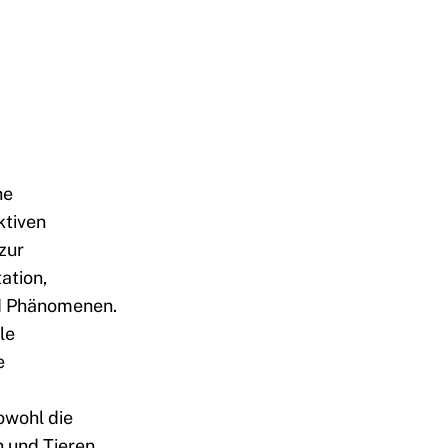
he
ktiven
zur
ation,
nd Phänomenen.
le
e
owohl die
 und Tieren