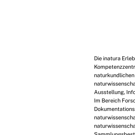
Die inatura Erle
Kompetenzzentru
naturkundlichen 
naturwissenscha
Ausstellung, In
Im Bereich Forsc
Dokumentationsst
naturwissenscha
naturwissenscha
Sammlungsbestän