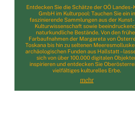
Entdecken Sie die Schätze der OÖ Landes-K
GmbH im Kulturpool: Tauchen Sie ein i
faszinierende Sammlungen aus der Kunst-
Kulturwissenschaft sowie beeindrucken
naturkundliche Bestände. Von den früh
Farbaufnahmen der Margareta von Österre
Toskana bis hin zu seltenen Meeresmollusk
archäologischen Funden aus Hallstatt – lass
sich von über 100.000 digitalen Objekte
inspirieren und entdecken Sie Oberösterre
vielfältiges kulturelles Erbe.
mehr