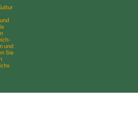
ultur
n
 und
de
en
ich-
en und
en Sie
n
ichs