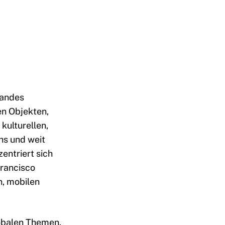
Landes
en Objekten,
kulturellen,
hs und weit
entriert sich
Francisco
, mobilen
obalen Themen.