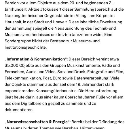
Bereich vor allem Objekte aus dem 20. und beginnenden 21.
Jahrhundert. Aktuell fokussiert dieser Sammlungsbereich auf die
Nutzung technischer Gegenstände im
Alltag
– am Körper, im
Haushalt, in der Stadt und Umwelt. Diese inhaltliche Erweiterung
der Sammlung spiegelt die Neuausrichtung des Technik- und
Museumsverständnisses der letzten Jahrzehnte wider. Eine
Sondergruppe bildet der Bestand zur Museums- und
Institutionsgeschichte.
„Information & Kommunikation“
: Dieser Bereich vereint etwa
35.000 Objekte aus den Gruppen
Musikinstrumente
,
Radio
und
Fernsehen
,
Audio
und
Video
, Satz und Druck, Fotografie und Film,
Telekommunikation, Post, Büro sowie Datenverarbeitung. Viele
der Objekte stammen aus der seit dem 19. Jahrhundert stark
expandierenden Konsumgüterindustrie. Die Herausforderung
liegt heute darin, aus einer kaum überschaubaren Fülle vor allem
aus dem Digitalbereich gezielt zu sammeln und zu
dokumentieren.
„Naturwissenschaften & Energie“
: Bereits bei der Gründung des
Museums bildeten Themen wie
Bergbau
,
Hüttenwesen
,