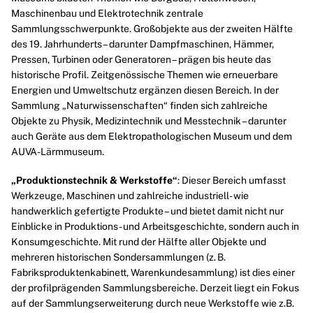
Maschinenbau
und
Elektrotechnik
zentrale
Sammlungsschwerpunkte. Großobjekte aus der zweiten Hälfte
des 19. Jahrhunderts – darunter
Dampfmaschinen
,
Hämmer
,
Pressen
,
Turbinen
oder
Generatoren
– prägen bis heute das
historische Profil. Zeitgenössische Themen wie
erneuerbare
Energien
und
Umweltschutz
ergänzen diesen Bereich. In der
Sammlung „Naturwissenschaften“ finden sich zahlreiche
Objekte zu
Physik
,
Medizintechnik
und
Messtechnik
– darunter
auch Geräte aus dem
Elektropathologischen Museum
und dem
AUVA-Lärmmuseum
.
„Produktionstechnik & Werkstoffe“
: Dieser Bereich umfasst
Werkzeuge
,
Maschinen
und zahlreiche industriell- wie
handwerklich gefertigte Produkte – und bietet damit nicht nur
Einblicke in Produktions- und Arbeitsgeschichte, sondern auch in
Konsumgeschichte. Mit rund der Hälfte aller Objekte und
mehreren historischen Sondersammlungen (z. B.
Fabriksproduktenkabinett, Warenkundesammlung) ist dies einer
der profilprägenden Sammlungsbereiche. Derzeit liegt ein Fokus
auf der Sammlungserweiterung durch neue Werkstoffe wie z.B.